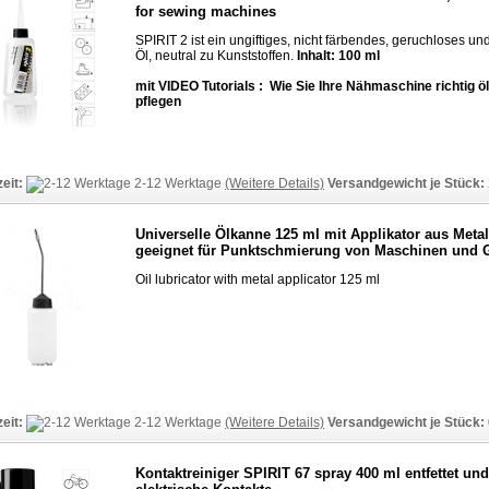
for sewing machines
SPIRIT 2 ist ein ungiftiges, nicht färbendes, geruchloses un
Öl, neutral zu Kunststoffen.
Inhalt: 100 ml
mit VIDEO Tutorials : Wie Sie Ihre Nähmaschine richtig ö
pflegen
zeit:
2-12 Werktage
(Weitere Details)
Versandgewicht je Stück:
Universelle Ölkanne 125 ml mit Applikator aus Metal
geeignet für Punktschmierung von Maschinen und 
Oil lubricator with metal applicator 125 ml
zeit:
2-12 Werktage
(Weitere Details)
Versandgewicht je Stück:
Kontaktreiniger SPIRIT 67 spray 400 ml entfettet und