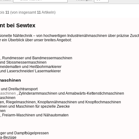
bis
11
(von insgesamt
11
Artikeln)
nt bei Sewtex
sionelle Nähtechnik – von hochwertigen Industrienähmaschinen über präzise Zuschni
ein Überblick über unser breites Angebot:
,
Rundmesser
und
Bandmessermaschinen
und
Stossmessermaschinen
neidematten
und
Heißbohrmarkierer
und
Laserschneider/ Lasermarkierer
lmaschinen
 und Dreifachtransport
maschinen
,
Zylinderarmmaschinen
und
Armabwärts-Kettenstichmaschinen
aschinen
nen
,
Riegelmaschinen
,
Knopfannähmaschinen
und
Knopflochmaschinen
inen
und
Maschinen für spezielle Zwecke
nen
n
,
Freiarm-Maschinen
und
Nähautomaten
uger
und
Dampfbügelpressen
lla-Bezüge