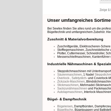
Zeige
1
Unser umfangreiches Sortime
Bei Sewtex finden Sie alles rund um die profes
Bügeltechnik und umfangreichem Zubehör. Hier 
Zuschnitt & Materialvorbereitung
Zuschnittgeräte
,
Elektroscheren-Schere
Stofflegemaschinen
,
Zuschneidetische
Plotter
,
Cuttermesser
,
Schneidroller
,
Sch
Messerschleifmaschinen,
Kantenführer
Industrielle Nähmaschinen & Spezia
Steppstichmaschinen mit Untertransport
Säulenmaschinen
,
1 Nadel
Steppstich
Overlock-, Safetystich
- und
Coverlock-M
Zickzack-Maschinen
,
Blindstichmaschi
Stickmaschinen
,
Mehrnadel-Stickmasch
Sackzunähmaschinen
und
Packmaschi
Autolapmaschinen
,
Interlock-Maschine
Bügel- & Dampftechnik
Bügeleisen
,
Dampfbürsten
,
Dampferze
Bügeltische
,
Bügelpuppen
und
Battiste