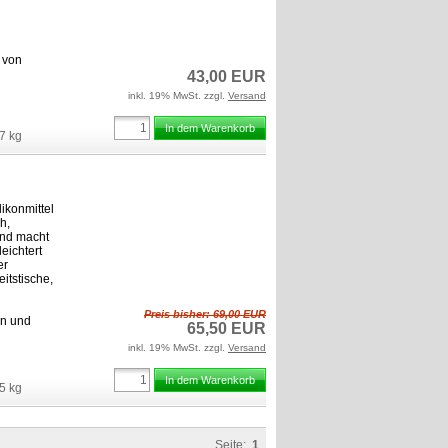
 von
43,00 EUR
inkl. 19% MwSt. zzgl.
Versand
In dem Warenkorb
7
kg
likonmittel
h,
 und macht
leichtert
er
itstische,
Preis bisher: 69,00 EUR
en und
65,50 EUR
inkl. 19% MwSt. zzgl.
Versand
In dem Warenkorb
5
kg
Seite:
1