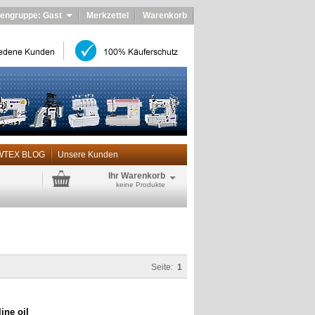
engruppe: Gast
Merkzettel
Warenkorb
WTEX BLOG
Unsere Kunden
Ihr Warenkorb
keine Produkte
Seite:
1
ine oil