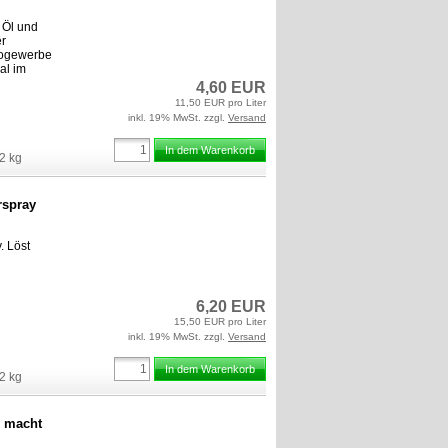
d Öl und
er
otogewerbe
al im
4,60 EUR
11,50 EUR pro Liter
inkl. 19% MwSt. zzgl.
Versand
In dem Warenkorb
2
kg
rspray
. Löst
6,20 EUR
15,50 EUR pro Liter
inkl. 19% MwSt. zzgl.
Versand
In dem Warenkorb
2
kg
n macht