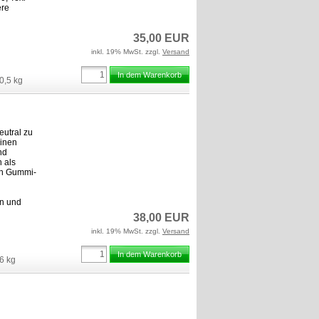
ere
35,00 EUR
inkl. 19% MwSt. zzgl.
Versand
In dem Warenkorb
0,5
kg
eutral zu
hinen
nd
 als
on Gummi-
en und
38,00 EUR
inkl. 19% MwSt. zzgl.
Versand
In dem Warenkorb
6
kg