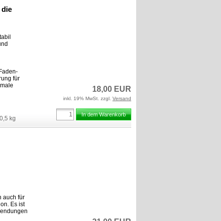
 die
abil
und
 Faden-
ung für
imale
18,00 EUR
inkl. 19% MwSt. zzgl.
Versand
In dem Warenkorb
0,5
kg
n auch für
on. Es ist
Anwendungen