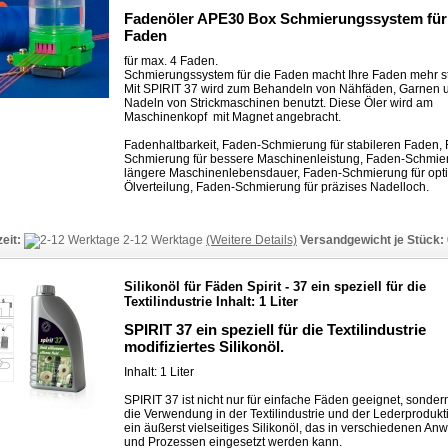
Fadenöler APE30 Box Schmierungssystem für
Faden
für max. 4 Faden.
Schmierungssystem für die Faden macht Ihre Faden mehr st
Mit SPIRIT 37 wird zum Behandeln von Nähfäden, Garnen 
Nadeln von Strickmaschinen benutzt. Diese Öler wird am
Maschinenkopf mit Magnet angebracht.
Fadenhaltbarkeit, Faden-Schmierung für stabileren Faden,
Schmierung für bessere Maschinenleistung, Faden-Schmier
längere Maschinenlebensdauer, Faden-Schmierung für opt
Ölverteilung, Faden-Schmierung für präzises Nadelloch.
zeit:
2-12 Werktage
(Weitere Details)
Versandgewicht je Stück:
Silikonöl für Fäden Spirit - 37 ein speziell für die
Textilindustrie Inhalt: 1 Liter
SPIRIT 37
ein speziell für die Textilindustrie
modifiziertes Silikonöl.
Inhalt: 1 Liter
SPIRIT 37 ist nicht nur für einfache Fäden geeignet, sonder
die Verwendung in der Textilindustrie und der Lederprodukti
ein äußerst vielseitiges Silikonöl, das in verschiedenen 
und Prozessen eingesetzt werden kann.