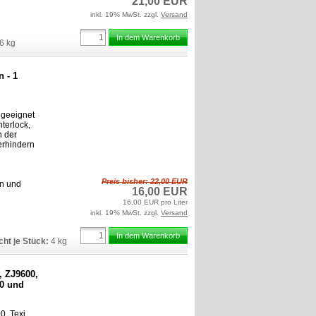
21,00 EUR
inkl. 19% MwSt. zzgl.
Versand
In dem Warenkorb
6
kg
n - 1
l geeignet
terlock,
n der
Verhindern
Preis bisher: 22,00 EUR
en und
16,00 EUR
16,00 EUR pro Liter
inkl. 19% MwSt. zzgl.
Versand
In dem Warenkorb
ht je Stück:
4
kg
, ZJ9600,
00 und
0, Texi