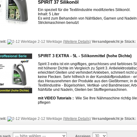
SPIRIT 37 Silikonöl
Ein speziell für die Textilindustrie modifiziertes Silikonöl.
Inhalt: 5 Liter
Es wird zum Behandeln von Nähfäden, Garnen und Nadeln
Strickmaschinen benutzt
zeit:
2-12 Werktage
(Weitere Details)
Versandgewicht je Stück:
SPIRIT 3 EXTRA - 5L - Silikonmittel (hohe Dichte)
Spirit 3 extra ist ein ungiftiges, geruchloses und farbloses Si
mit höherer Dichte im Vergleich zu Spirit 3. Antielektrostatisc
erleichtert Gleiten und verhindert Ankleben, schmiert nicht
keine Flecken. Sehr hilfreich in der Kunststoffproduktion - er
das Herausnehmen der Produkte aus den Gießformen; in d
Textilindustrie - Bügelsohlen, Vertikal- und Bandmesser, Arbe
Nähfüße und Nadeln, Gleiten bei Stofflegemaschinen.
mit VIDEO Tutorials :
Wie Sie Ihre Nähmaschine richtig öl
pflegen
zeit:
2-12 Werktage
(Weitere Details)
Versandgewicht je Stück:
en nach
Anzeigen