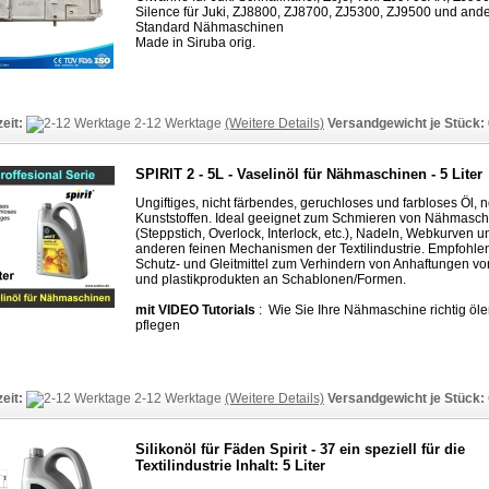
Silence für Juki, ZJ8800, ZJ8700, ZJ5300, ZJ9500 und and
Standard Nähmaschinen
Made in Siruba orig.
zeit:
2-12 Werktage
(Weitere Details)
Versandgewicht je Stück:
SPIRIT 2 - 5L - Vaselinöl für Nähmaschinen - 5 Liter
Ungiftiges, nicht färbendes, geruchloses und farbloses Öl, n
Kunststoffen. Ideal geeignet zum Schmieren von Nähmasc
(Steppstich, Overlock, Interlock, etc.), Nadeln, Webkurven u
anderen feinen Mechanismen der Textilindustrie. Empfohlen
Schutz- und Gleitmittel zum Verhindern von Anhaftungen v
und plastikprodukten an Schablonen/Formen.
mit VIDEO Tutorials
: Wie Sie Ihre Nähmaschine richtig öl
pflegen
zeit:
2-12 Werktage
(Weitere Details)
Versandgewicht je Stück:
Silikonöl für Fäden Spirit - 37 ein speziell für die
Textilindustrie Inhalt: 5 Liter