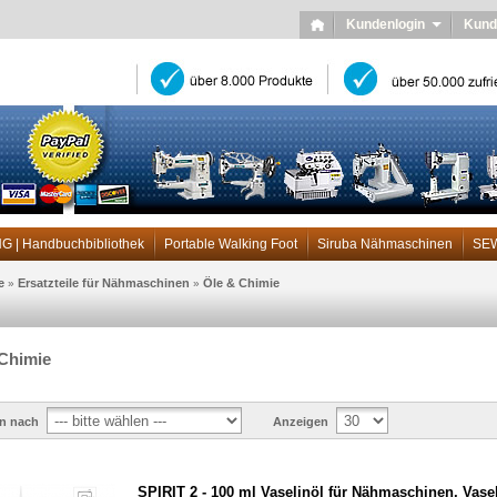
Kundenlogin
Kund
| Handbuchbibliothek
Portable Walking Foot
Siruba Nähmaschinen
SE
e
Ersatzteile für Nähmaschinen
Öle & Chimie
»
»
Chimie
en nach
Anzeigen
SPIRIT 2 - 100 ml Vaselinöl für Nähmaschinen, Vasel