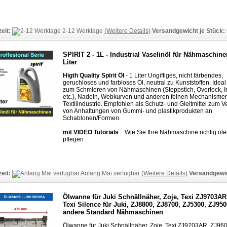
zeit:
2-12 Werktage
(Weitere Details)
Versandgewicht je Stück:
SPIRIT 2 - 1L - Industrial Vaselinöl für Nähmaschine
Liter
Higth Quality Spirit Öl
- 1 Liter Ungiftiges, nicht färbendes,
geruchloses und farbloses Öl, neutral zu Kunststoffen. Idea
zum Schmieren von Nähmaschinen (Steppstich, Overlock, In
etc.), Nadeln, Webkurven und anderen feinen Mechanisme
Textilindustrie. Empfohlen als Schutz- und Gleitmittel zum 
von Anhaftungen von Gummi- und plastikprodukten an
Schablonen/Formen.
mit VIDEO Tutorials
: Wie Sie Ihre Nähmaschine richtig öl
pflegen
zeit:
Anfang Mai verfügbar
(Weitere Details)
Versandgewic
Ölwanne für Juki Schnällnäher, Zoje, Texi ZJ9703AR
Texi Silence für Juki, ZJ8800, ZJ8700, ZJ5300, ZJ95
andere Standard Nähmaschinen
Ölwanne für Juki Schnällnäher, Zoje, Texi ZJ9703AR, ZJ960