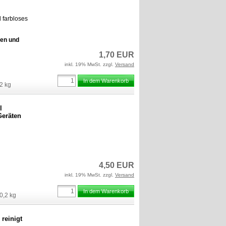
d farbloses
len und
1,70 EUR
inkl. 19% MwSt. zzgl.
Versand
In dem Warenkorb
2
kg
l
Geräten
4,50 EUR
inkl. 19% MwSt. zzgl.
Versand
In dem Warenkorb
0,2
kg
 reinigt