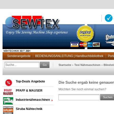
Sonderangebote
BEDIENUNGSANLEITUNG | Handbuchbibliothek
Port
Go
Startseite
Texi Nähmaschinen
Blinds
»
»
Top-Deals Angebote
Die Suche ergab keine genauen 
Möchten Sie noch einmal suchen?
PFAFF & MAUSER
Suchen
Industrienähmaschinen
Siruba Nähtechnik