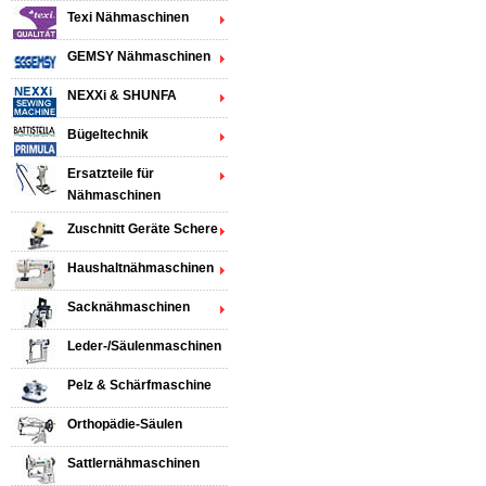
Texi Nähmaschinen
GEMSY Nähmaschinen
NEXXi & SHUNFA
Bügeltechnik
Ersatzteile für
Nähmaschinen
Zuschnitt Geräte Schere
Haushaltnähmaschinen
Sacknähmaschinen
Leder-/Säulenmaschinen
Pelz & Schärfmaschine
Orthopädie-Säulen
Sattlernähmaschinen