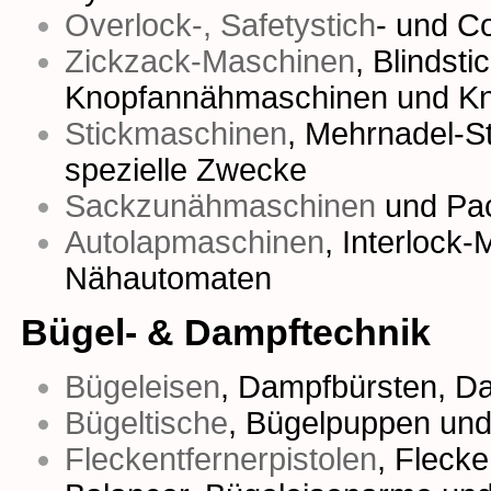
Overlock-, Safetystich
- und
Co
Zickzack-Maschinen
,
Blindst
Knopfannähmaschinen
und
Kn
Stickmaschinen
,
Mehrnadel-S
spezielle Zwecke
Sackzunähmaschinen
und
Pa
Autolapmaschinen
,
Interlock
Nähautomaten
Bügel- & Dampftechnik
Bügeleisen
,
Dampfbürsten
,
Da
Bügeltische
,
Bügelpuppen
un
Fleckentfernerpistolen
,
Fleck