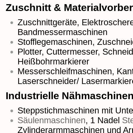
Zuschnitt & Materialvorbe
Zuschnittgeräte
,
Elektroscher
Bandmessermaschinen
Stofflegemaschinen
,
Zuschnei
Plotter
,
Cuttermesser
,
Schneidr
Heißbohrmarkierer
Messerschleifmaschinen,
Kan
Laserschneider/ Lasermarkier
Industrielle Nähmaschine
Steppstichmaschinen mit Unter
Säulenmaschinen
,
1 Nadel
St
Zylinderarmmaschinen
und
Ar