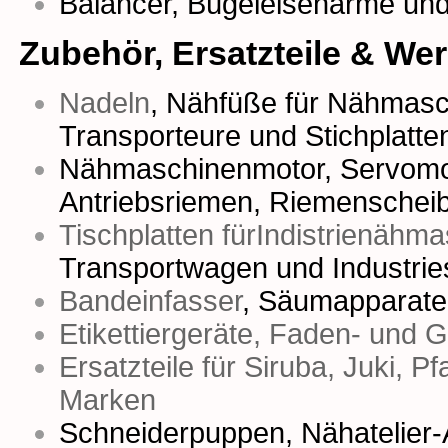
Balancer, Bügeleisenarme un
Zubehör, Ersatzteile & We
Nadeln
,
Nähfüße für Nähmasc
Transporteure
und
Stichplatte
Nähmaschinenmotor
,
Servomo
Antriebsriemen
,
Riemenschei
Tischplatten fürIndistrienähm
Transportwagen und Industrie
Bandeinfasser
,
Säumapparate
Etikettiergeräte, Faden- und 
Ersatzteile für Siruba, Juki, P
Marken
Schneiderpuppen
,
Nähatelier-