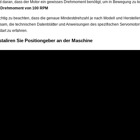
egt daran, dass der Motor ein gewisses Drehmoment benötigt, um in Bewegung zu
t Drehmoment von 100 RPM
ichtig zu beachten, dass die genaue Mindestdrehzahl je nach Modell und Hersteller
atsam, die technischen Datenblätter und Anweisungen des spezifischen Servomoto
Start zu erfahren.
staliren Sie Positiongeber an der Maschine