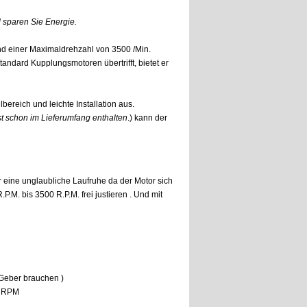
sparen Sie Energie.
d einer Maximaldrehzahl von 3500 /Min.
andard Kupplungsmotoren übertrifft, bietet er
bereich und leichte Installation aus.
st schon im Lieferumfang enthalten
.) kann der
 er eine unglaubliche Laufruhe da der Motor sich
M. bis 3500 R.P.M. frei justieren . Und mit
s Geber brauchen )
00 RPM