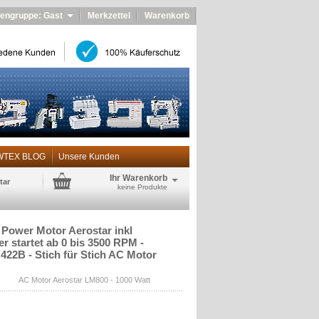
engruppe: Gast
Merkzettel
Warenkorb
WTEX BLOG
Unsere Kunden
Ihr Warenkorb
tar
keine Produkte
 Power Motor Aerostar inkl
r startet ab 0 bis 3500 RPM -
422B - Stich für Stich AC Motor
AC Motor Aerostar LM800 - 1000 Watt