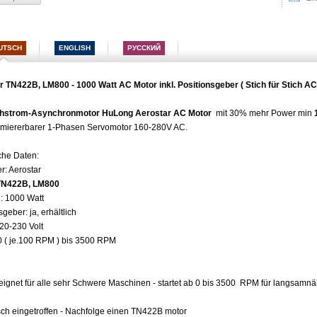
UTSCH
ENGLISH
РУССКИЙ
r TN422B, LM800 - 1000 Watt AC Motor inkl. Positionsgeber ( Stich für Stich AC
ehstrom-Asynchronmotor HuLong Aerostar AC Motor
mit 30% mehr Power min
miererbarer 1-Phasen Servomotor 160-280V AC.
che Daten:
er: Aerostar
TN422B, LM800
: 1000 Watt
sgeber: ja, erhältlich
20-230 Volt
0 ( je.100 RPM ) bis 3500 RPM
eignet für alle sehr Schwere Maschinen - startet ab 0 bis 3500 RPM für langsamnähen 
sch eingetroffen - Nachfolge einen TN422B motor