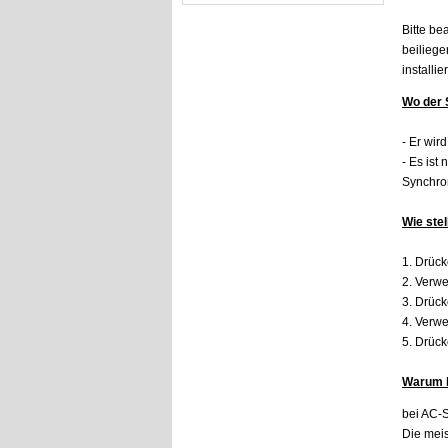
Bitte be
beilieg
installie
Wo der 
- Er wir
- Es ist
Synchron
Wie stel
1. Drück
2. Verwe
3. Drück
4. Verwe
5. Drück
Warum k
bei AC-S
Die mei