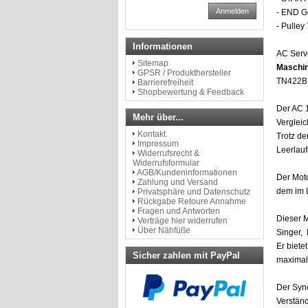
Anmelden
- END G
- Pulle
Informationen
AC Servo
Sitemap
Maschi
GPSR / Produkthersteller
TN422B M
Barrierefreiheit
Shopbewertung & Feedback
Der AC 1
Mehr über...
Verglei
Kontakt
Trotz de
Impressum
Leerlau
Widerrufsrecht &
Widerrufsformular
AGB/Kundeninformationen
Der Moto
Zahlung und Versand
dem im L
Privatsphäre und Datenschutz
Rückgabe Retoure Annahme
Fragen und Antworten
Dieser M
Verträge hier widerrufen
Über Nähfüße
Singer,
Er biete
Sicher zahlen mit PayPal
maximal
Der Sync
Verständ