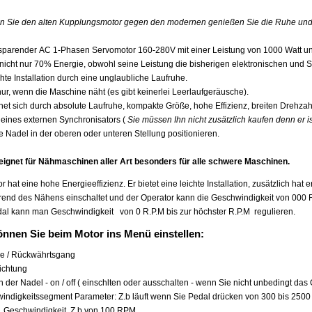
n Sie den alten Kupplungsmotor gegen den modernen genießen Sie die Ruhe und 
sparender AC 1-Phasen Servomotor 160-280V mit einer Leistung von 1000 Watt un
 nicht nur 70% Energie, obwohl seine Leistung die bisherigen elektronischen und St
chte Installation durch eine unglaubliche Laufruhe.
 nur, wenn die Maschine näht (es gibt keinerlei Leerlaufgeräusche).
net sich durch absolute Laufruhe, kompakte Größe, hohe Effizienz, breiten Drehzahl
e eines externen Synchronisators (
Sie müssen Ihn nicht zusätzlich kaufen denn er i
e Nadel in der oberen oder unteren Stellung positionieren.
eeignet für Nähmaschinen aller Art besonders für alle schwere Maschinen.
r hat eine hohe Energieeffizienz. Er bietet eine leichte Installation, zusätzlich hat
end des Nähens einschaltet und der Operator kann die Geschwindigkeit von 000 R.P.
al kann man Geschwindigkeit von 0 R.P.M bis zur höchster R.P.M regulieren.
nnen Sie beim Motor ins Menü einstellen:
se / Rückwährtsgang
ichtung
on der Nadel - on / off ( einschlten oder ausschalten - wenn Sie nicht unbedingt da
windigkeitssegment Parameter: Z.b läuft wenn Sie Pedal drücken von 300 bis 25
 Geschwindigkeit Z.b von 100 RPM