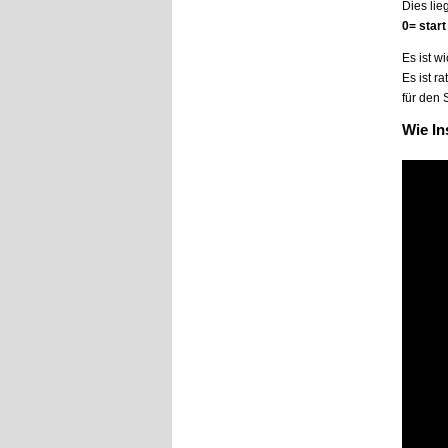
Dies li
0= star
Es ist w
Es ist r
für den 
Wie In