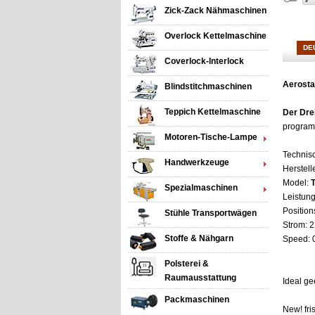
Zick-Zack Nähmaschinen
Overlock Kettelmaschine
DE
Coverlock-Interlock
Aerosta
Blindstitchmaschinen
Teppich Kettelmaschine
Der Dr
program
Motoren-Tische-Lampe
Technis
Handwerkzeuge
Herstell
Model:
Spezialmaschinen
Leistung
Position
Stühle Transportwägen
Strom: 2
Stoffe & Nähgarn
Speed: 
Polsterei &
Raumausstattung
Ideal ge
Packmaschinen
New! fri