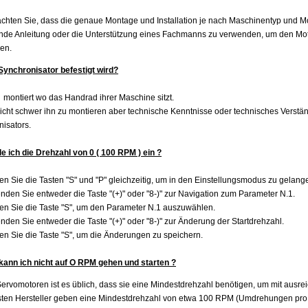
achten Sie, dass die genaue Montage und Installation je nach Maschinentyp und Mo
ende Anleitung oder die Unterstützung eines Fachmanns zu verwenden, um den Mot
ren.
Synchronisator befestigt wird?
d montiert wo das Handrad ihrer Maschine sitzt.
 nicht schwer ihn zu montieren aber technische Kenntnisse oder technisches Verständni
isators.
le ich die Drehzahl von 0 ( 100 RPM ) ein ?
en Sie die Tasten "S" und "P" gleichzeitig, um in den Einstellungsmodus zu gelang
nden Sie entweder die Taste "(+)" oder "8-)" zur Navigation zum Parameter N.1.
en Sie die Taste "S", um den Parameter N.1 auszuwählen.
nden Sie entweder die Taste "(+)" oder "8-)" zur Änderung der Startdrehzahl.
en Sie die Taste "S", um die Änderungen zu speichern.
ann ich nicht auf O RPM gehen und starten ?
ervomotoren ist es üblich, dass sie eine Mindestdrehzahl benötigen, um mit ausreic
sten Hersteller geben eine Mindestdrehzahl von etwa 100 RPM (Umdrehungen pro 