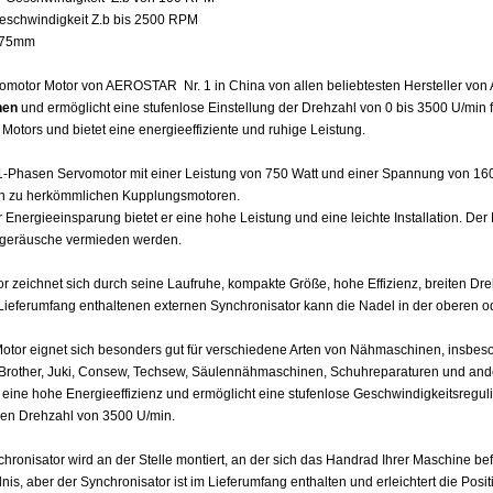
eschwindigkeit Z.b bis 2500 RPM
y 75mm
motor Motor von AEROSTAR Nr. 1 in China von allen beliebtesten Hersteller von A
nen
und ermöglicht eine stufenlose Einstellung der Drehzahl von 0 bis 3500 U/min f
otors und bietet eine energieeffiziente und ruhige Leistung.
-Phasen Servomotor mit einer Leistung von 750 Watt und einer Spannung von 160-
ch zu herkömmlichen Kupplungsmotoren.
r Energieeinsparung bietet er eine hohe Leistung und eine leichte Installation. D
fgeräusche vermieden werden.
r zeichnet sich durch seine Laufruhe, kompakte Größe, hohe Effizienz, breiten Dreh
ieferumfang enthaltenen externen Synchronisator kann die Nadel in der oberen ode
otor eignet sich besonders gut für verschiedene Arten von Nähmaschinen, insbeso
 Brother, Juki, Consew, Techsew, Säulennähmaschinen, Schuhreparaturen und and
t eine hohe Energieeffizienz und ermöglicht eine stufenlose Geschwindigkeitsregul
en Drehzahl von 3500 U/min.
hronisator wird an der Stelle montiert, an der sich das Handrad Ihrer Maschine befi
nis, aber der Synchronisator ist im Lieferumfang enthalten und erleichtert die Posi