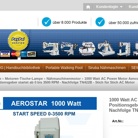
Kundenlogin
Kund
| Handbuchbibliothek
Portable Walking Foot
Siruba Nähmaschinen
SE
e
Motoren-Tische-Lampe
Nähmaschinenmotor
1000 Watt AC Power Motor Aeros
»
»
»
itionsgeber startet ab 0 bis 3500 RPM - Nachfolge TN422B - Stich für Stich AC Motor
1000 Watt AC
Positionsgebe
Nachfolge TN
Art.Nr.: