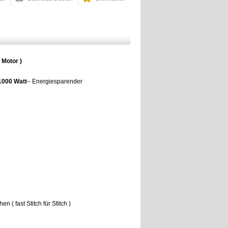
 Motor )
1000 Watt
– Energiesparender
( fast Stitch für Stitch )