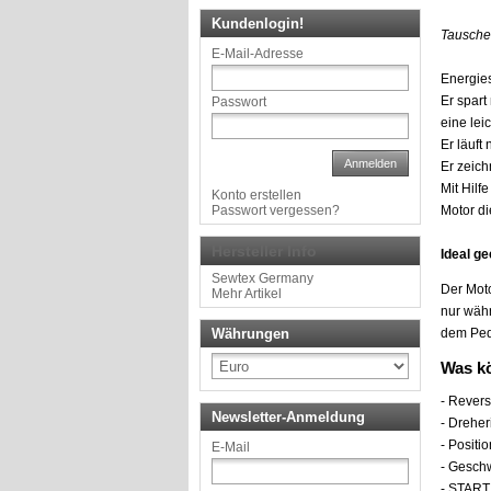
Kundenlogin!
Tausche
E-Mail-Adresse
Energie
Er spart
Passwort
eine lei
Er läuft
Anmelden
Er zeich
Mit Hilf
Konto erstellen
Passwort vergessen?
Motor di
Hersteller Info
Ideal g
Sewtex Germany
Der Moto
Mehr Artikel
nur währ
Währungen
dem Ped
Was kö
- Rever
Newsletter-Anmeldung
- Dreher
- Positi
E-Mail
- Gesch
- START