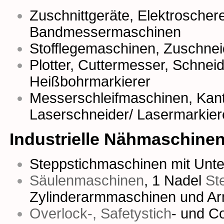
Zuschnittgeräte
,
Elektroscher
Bandmessermaschinen
Stofflegemaschinen
,
Zuschnei
Plotter
,
Cuttermesser
,
Schneidr
Heißbohrmarkierer
Messerschleifmaschinen,
Kan
Laserschneider/ Lasermarkier
Industrielle Nähmaschine
Steppstichmaschinen mit Unter
Säulenmaschinen
,
1 Nadel
St
Zylinderarmmaschinen
und
Ar
Overlock-, Safetystich
- und
Co