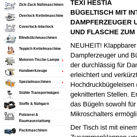
TEXI HESTIA
Zick-Zack Nähmaschinen
BÜGELTISCH MIT I
Overlock Kettelmaschine
DAMPFERZEUGER U
Coverlock-Interlock
UND FLASCHE ZUM
Blindstitchmaschinen
NEUHEIT! Klappbarer B
Teppich Kettelmaschine
Dampferzeuger und Bü
Motoren-Tische-Lampe
der durchlässig für Da
Handwerkzeuge
erleichtert und verkür
Spezialmaschinen
Hochdruckbügeleisen (
Stühle Transportwägen
geknitterten Stellen.
das Bügeln sowohl für
Stoffe & Nähgarn
Mikroschalters ermögl
Polsterei &
Raumausstattung
Der Tisch ist mit eine
Packmaschinen