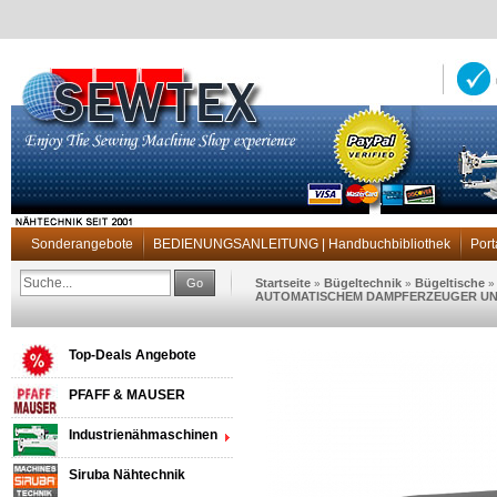
Sonderangebote
BEDIENUNGSANLEITUNG | Handbuchbibliothek
Port
Go
Startseite
Bügeltechnik
Bügeltische
»
»
AUTOMATISCHEM DAMPFERZEUGER UN
Top-Deals Angebote
PFAFF & MAUSER
Industrienähmaschinen
Siruba Nähtechnik