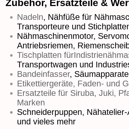
Zubehör, Ersatzteile & We
Nadeln
,
Nähfüße für Nähmasc
Transporteure
und
Stichplatte
Nähmaschinenmotor
,
Servomo
Antriebsriemen
,
Riemenschei
Tischplatten fürIndistrienähm
Transportwagen und Industrie
Bandeinfasser
,
Säumapparate
Etikettiergeräte, Faden- und 
Ersatzteile für Siruba, Juki, P
Marken
Schneiderpuppen
,
Nähatelier-
und vieles mehr