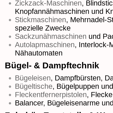
Zickzack-Maschinen
,
Blindst
Knopfannähmaschinen
und
Kn
Stickmaschinen
,
Mehrnadel-S
spezielle Zwecke
Sackzunähmaschinen
und
Pa
Autolapmaschinen
,
Interlock
Nähautomaten
Bügel- & Dampftechnik
Bügeleisen
,
Dampfbürsten
,
Da
Bügeltische
,
Bügelpuppen
un
Fleckentfernerpistolen
,
Fleck
Balancer, Bügeleisenarme un