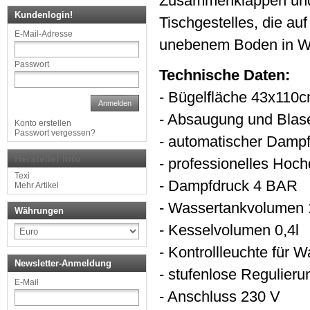
Zusammenklappen und A
Kundenlogin!
Tischgestelles, die auf
E-Mail-Adresse
unebenem Boden in Wa
Passwort
Technische Daten:
- Bügelfläche 43x110
Anmelden
- Absaugung und Blas
Konto erstellen
Passwort vergessen?
- automatischer Damp
Hersteller Info
- professionelles Hoc
Texi
- Dampfdruck 4 BAR
Mehr Artikel
- Wassertankvolumen 
Währungen
- Kesselvolumen 0,4l
- Kontrollleuchte für 
Newsletter-Anmeldung
- stufenlose Regulie
E-Mail
- Anschluss 230 V