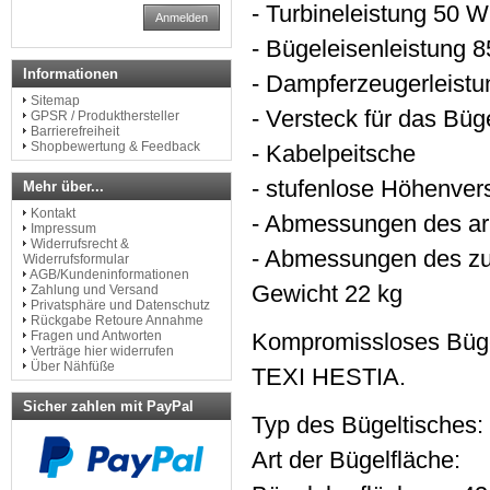
- Turbineleistung 50 W
Anmelden
- Bügeleisenleistung 
Informationen
- Dampferzeugerleist
Sitemap
- Versteck für das Bü
GPSR / Produkthersteller
Barrierefreiheit
Shopbewertung & Feedback
- Kabelpeitsche
- stufenlose Höhenvers
Mehr über...
Kontakt
- Abmessungen des ar
Impressum
Widerrufsrecht &
- Abmessungen des z
Widerrufsformular
AGB/Kundeninformationen
Gewicht 22 kg
Zahlung und Versand
Privatsphäre und Datenschutz
Rückgabe Retoure Annahme
Fragen und Antworten
Kompromissloses Bügel
Verträge hier widerrufen
Über Nähfüße
TEXI HESTIA.
Sicher zahlen mit PayPal
Typ des Bügeltisches:
Art der Bügelfläche: