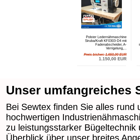
Polster Ledernähmaschine
Siruba/Kraft KF0303-D4 mit
Fadenabscheider, A-
Verrigelung,...
Preis bisher: 1.650,00 EUR
1.150,00 EUR
Unser umfangreiches S
Bei Sewtex finden Sie alles rund
hochwertigen Industrienähmaschin
zu leistungsstarker Bügeltechnik
Überblick über unser breites Ang