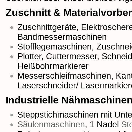
Zuschnitt & Materialvorbe
Zuschnittgeräte
,
Elektroscher
Bandmessermaschinen
Stofflegemaschinen
,
Zuschnei
Plotter
,
Cuttermesser
,
Schneidr
Heißbohrmarkierer
Messerschleifmaschinen,
Kan
Laserschneider/ Lasermarkier
Industrielle Nähmaschine
Steppstichmaschinen mit Unter
Säulenmaschinen
,
1 Nadel
St