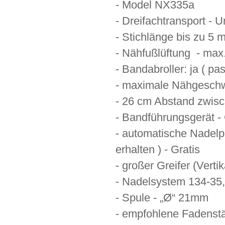
- Model NX335a
- Dreifachtransport - 
- Stichlänge bis zu 5
- Nähfußlüftung - max
- Bandabroller: ja ( pa
- maximale Nähgeschwi
- 26 cm Abstand zwis
- Bandführungsgerät - 
- automatische Nadelpo
erhalten ) - Gratis
- großer Greifer (Verti
- Nadelsystem 134-35
- Spule - „Ø“ 21mm
- empfohlene Fadenstär