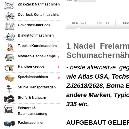
Zick-Zack Nähmaschinen
Overlock Kettelmaschine
DEUTSCH
ENGLISH
RUS
Coverlock-Interlock
Blindstitchmaschinen
1 Nadel Freiar
Teppich Kettelmaschine
Schumachernä
Motoren-Tische-Lampe
- beste alternative g
Handwerkzeuge
wie Atlas USA, Techs
Spezialmaschinen
ZJ2618/2628, Boma
Stühle Transportwägen
andere Marken, Typi
Stoffe & Nähgarn
335 etc.
Polsterei &
Raumausstattung
AUFGEBAUT GELIE
Packmaschinen