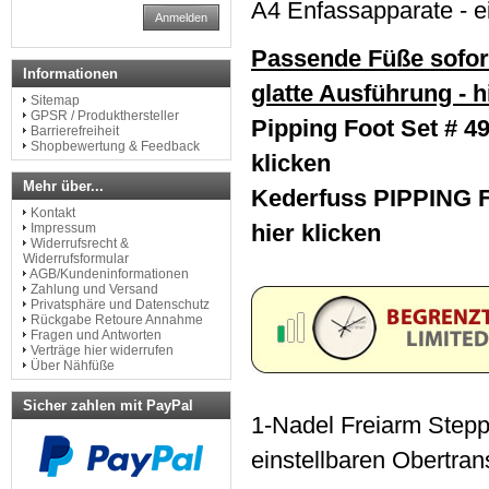
A4 Enfassapparate - e
Anmelden
Passende Füße sofort
Informationen
glatte Ausführung - h
Sitemap
GPSR / Produkthersteller
Pipping Foot Set # 4
Barrierefreiheit
Shopbewertung & Feedback
klicken
Mehr über...
Kederfuss PIPPING FO
Kontakt
hier klicken
Impressum
Widerrufsrecht &
Widerrufsformular
AGB/Kundeninformationen
Zahlung und Versand
Privatsphäre und Datenschutz
Rückgabe Retoure Annahme
Fragen und Antworten
Verträge hier widerrufen
Über Nähfüße
Sicher zahlen mit PayPal
1-Nadel Freiarm Step
einstellbaren Obertran