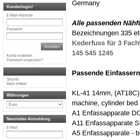
Germany
Kundenlogin!
E-Mail-Adresse
Alle passenden Nähf
Passwort
Bezeichnungen 335 etc
Kederfuss für 3 Fac
Anmelden
145 545 1245
Konto erstellen
Passwort vergessen?
Hersteller Info
Passende Einfassern
Shunfa
Mehr Artikel
KL-41 14mm, (AT18C), 
Währungen
machine, cylinder bed 
A1 Enfassapparate D
Newsletter-Anmeldung
A11 Enfassapparate
E-Mail
A5 Enfassapparate - 