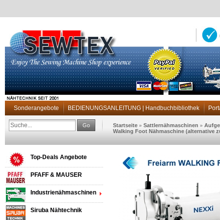
Sonderangebote
BEDIENUNGSANLEITUNG | Handbuchbibliothek
Port
Go
Startseite
Sattlernähmaschinen
Aufge
»
»
Walking Foot Nähmaschine (alternative z
Top-Deals Angebote
PFAFF & MAUSER
Industrienähmaschinen
Siruba Nähtechnik