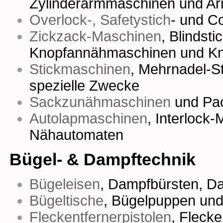
Zylinderarmmaschinen
und
Ar
Overlock-, Safetystich
- und
Co
Zickzack-Maschinen
,
Blindst
Knopfannähmaschinen
und
Kn
Stickmaschinen
,
Mehrnadel-S
spezielle Zwecke
Sackzunähmaschinen
und
Pa
Autolapmaschinen
,
Interlock
Nähautomaten
Bügel- & Dampftechnik
Bügeleisen
,
Dampfbürsten
,
Da
Bügeltische
,
Bügelpuppen
un
Fleckentfernerpistolen
,
Fleck