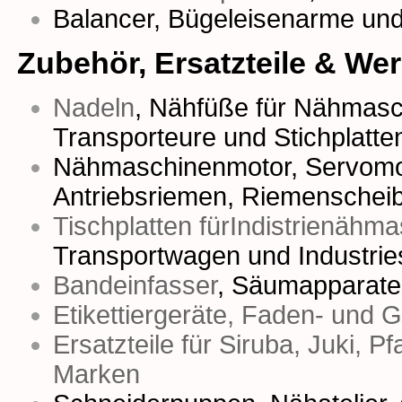
Balancer, Bügeleisenarme un
Zubehör, Ersatzteile & We
Nadeln
,
Nähfüße für Nähmasc
Transporteure
und
Stichplatte
Nähmaschinenmotor
,
Servomo
Antriebsriemen
,
Riemenschei
Tischplatten fürIndistrienähm
Transportwagen und Industrie
Bandeinfasser
,
Säumapparate
Etikettiergeräte, Faden- und 
Ersatzteile für Siruba, Juki, P
Marken