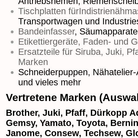
Antriebsriemen
,
Riemenschei
Tischplatten fürIndistrienähm
Transportwagen und Industrie
Bandeinfasser
,
Säumapparate
Etikettiergeräte, Faden- und 
Ersatzteile für Siruba, Juki, P
Marken
Schneiderpuppen
,
Nähatelier-
und vieles mehr
Vertretene Marken (Auswa
Brother, Juki, Pfaff, Dürkopp Ad
Gemsy, Yamato, Toyota, Bernina
Janome, Consew, Techsew, Glob