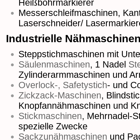
Heißbohrmarkierer
Messerschleifmaschinen,
Kan
Laserschneider/ Lasermarkier
Industrielle Nähmaschine
Steppstichmaschinen mit Unter
Säulenmaschinen
,
1 Nadel
St
Zylinderarmmaschinen
und
Ar
Overlock-, Safetystich
- und
Co
Zickzack-Maschinen
,
Blindst
Knopfannähmaschinen
und
Kn
Stickmaschinen
,
Mehrnadel-S
spezielle Zwecke
Sackzunähmaschinen
und
Pa