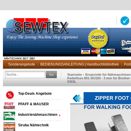
Sonderangebote
BEDIENUNGSANLEITUNG | Handbuchbibliothek
Port
Go
Startseite
Ersatzteile für Nähmaschinen
»
Kederfuss 601-3/U193 - 3 mm für Brother B
0303L
Top-Deals Angebote
PFAFF & MAUSER
Industrienähmaschinen
Siruba Nähtechnik