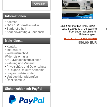
Anmelden
Informationen
Sitemap
GPSR / Produkthersteller
Sale ! nur 950 EUR inkl. MwSt -
Barrierefreiheit
ZOJE ZJ0303L-3-D4 Walking
I
Foot Ledermaschine für
Shopbewertung & Feedback
Polsterungen...
Preis bisher: 1.450,00 EUR
Mehr über...
950,00 EUR
Kontakt
Impressum
Widerrufsrecht &
Widerrufsformular
AGB/Kundeninformationen
Zahlung und Versand
Privatsphäre und Datenschutz
Rückgabe Retoure Annahme
Fragen und Antworten
Verträge hier widerrufen
Über Nähfüße
Sicher zahlen mit PayPal