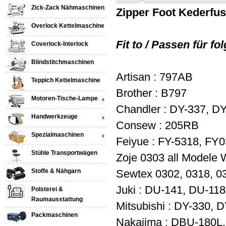
Zick-Zack Nähmaschinen
Zipper Foot Kederfus
Overlock Kettelmaschine
Fit to / Passen für 
Coverlock-Interlock
Blindstitchmaschinen
Artisan : 797AB
Teppich Kettelmaschine
Brother : B797
Motoren-Tische-Lampe
Chandler : DY-337, D
Handwerkzeuge
Consew : 205RB
Spezialmaschinen
Feiyue : FY-5318, FY
Stühle Transportwägen
Zoje 0303 all Modele 
Stoffe & Nähgarn
Sewtex 0302, 0318, 
Juki : DU-141, DU-11
Polsterei &
Raumausstattung
Mitsubishi : DY-330, 
Packmaschinen
Nakajima : DBU-180L,