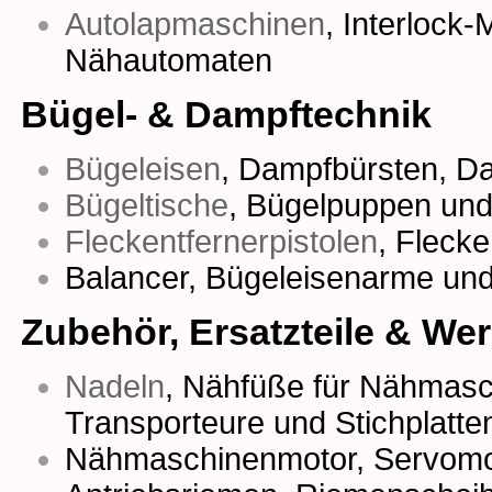
Autolapmaschinen
,
Interlock
Nähautomaten
Bügel- & Dampftechnik
Bügeleisen
,
Dampfbürsten
,
Da
Bügeltische
,
Bügelpuppen
un
Fleckentfernerpistolen
,
Fleck
Balancer, Bügeleisenarme un
Zubehör, Ersatzteile & We
Nadeln
,
Nähfüße für Nähmasc
Transporteure
und
Stichplatte
Nähmaschinenmotor
,
Servomo