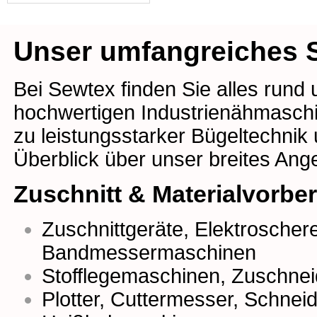
Unser umfangreiches S
Bei Sewtex finden Sie alles rund
hochwertigen Industrienähmaschin
zu leistungsstarker Bügeltechnik
Überblick über unser breites Ang
Zuschnitt & Materialvorbe
Zuschnittgeräte
,
Elektroscher
Bandmessermaschinen
Stofflegemaschinen
,
Zuschnei
Plotter
,
Cuttermesser
,
Schneidr