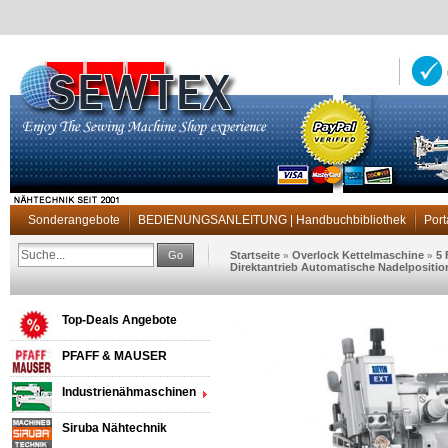
Sonderangebote
BEDIENUNGSANLEITUNG | Handbuchbibliothek
Port
Go
Startseite
Overlock Kettelmaschine
5
»
»
Direktantrieb Automatische Nadelpositio
Top-Deals Angebote
PFAFF & MAUSER
Industrienähmaschinen
Siruba Nähtechnik