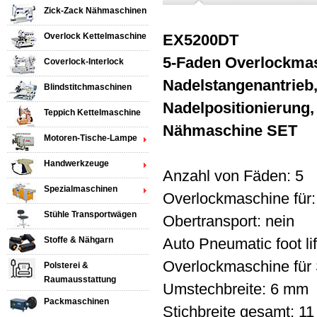
Zick-Zack Nähmaschinen
Overlock Kettelmaschine
EX5200DT
5-Faden Overlockmasc
Coverlock-Interlock
Nadelstangenantrieb
Blindstitchmaschinen
Nadelpositionierung
Teppich Kettelmaschine
Nähmaschine
SET
Motoren-Tische-Lampe
Handwerkzeuge
Anzahl von Fäden: 5
Spezialmaschinen
Overlockmaschine für:
Stühle Transportwägen
Obertransport: nein
Stoffe & Nähgarn
Auto Pneumatic foot lift
Overlockmaschine für S
Polsterei &
Raumausstattung
Umstechbreite: 6 mm
Packmaschinen
Stichbreite gesamt: 1