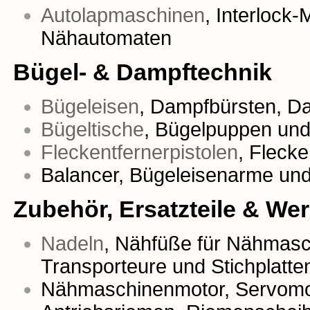
Autolapmaschinen
,
Interlock
Nähautomaten
Bügel- & Dampftechnik
Bügeleisen
,
Dampfbürsten
,
Da
Bügeltische
,
Bügelpuppen
un
Fleckentfernerpistolen
,
Fleck
Balancer, Bügeleisenarme un
Zubehör, Ersatzteile & We
Nadeln
,
Nähfüße für Nähmasc
Transporteure
und
Stichplatte
Nähmaschinenmotor
,
Servomo