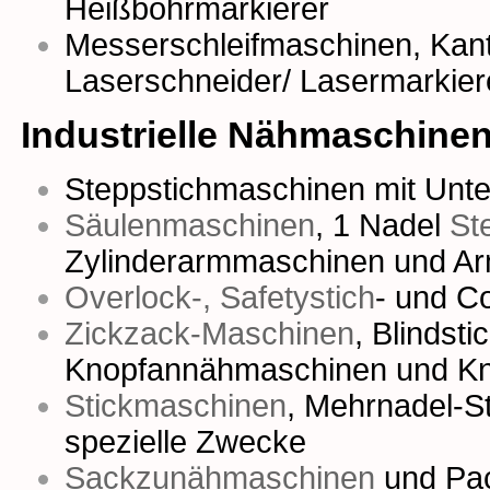
Heißbohrmarkierer
Messerschleifmaschinen,
Kan
Laserschneider/ Lasermarkier
Industrielle Nähmaschine
Steppstichmaschinen mit Unter
Säulenmaschinen
,
1 Nadel
St
Zylinderarmmaschinen
und
Ar
Overlock-, Safetystich
- und
Co
Zickzack-Maschinen
,
Blindst
Knopfannähmaschinen
und
Kn
Stickmaschinen
,
Mehrnadel-S
spezielle Zwecke
Sackzunähmaschinen
und
Pa