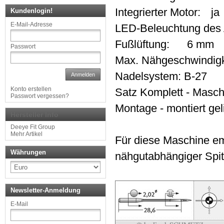
Integrierter Motor:
ja
Kundenlogin!
E-Mail-Adresse
LED-Beleuchtung des A
Fußlüftung:
6 mm
Passwort
Max. Nähgeschwindigk
Nadelsystem: B-27
Anmelden
Konto erstellen
Satz Komplett - Maschi
Passwort vergessen?
Montage - montiert ge
Hersteller Info
Deeye Fit Group
Mehr Artikel
Für diese Maschine e
Währungen
nähgutabhängiger Spit
Newsletter-Anmeldung
E-Mail