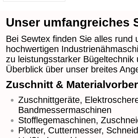
Unser umfangreiches S
Bei Sewtex finden Sie alles rund
hochwertigen Industrienähmaschin
zu leistungsstarker Bügeltechnik
Überblick über unser breites Ang
Zuschnitt & Materialvorbe
Zuschnittgeräte
,
Elektroscher
Bandmessermaschinen
Stofflegemaschinen
,
Zuschnei
Plotter
,
Cuttermesser
,
Schneidr