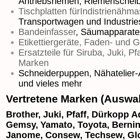
Antriebsriemen
,
Riemenschei
Tischplatten fürIndistrienähm
Transportwagen und Industrie
Bandeinfasser
,
Säumapparate
Etikettiergeräte, Faden- und 
Ersatzteile für Siruba, Juki, P
Marken
Schneiderpuppen
,
Nähatelier-
und vieles mehr
Vertretene Marken (Auswa
Brother, Juki, Pfaff, Dürkopp Ad
Gemsy, Yamato, Toyota, Bernina
Janome, Consew, Techsew, Glob