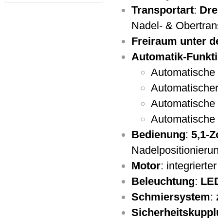
Transportart
:
Dre
Nadel- & Obertran
Freiraum unter 
Automatik-Funkt
Automatische
Automatische
Automatische
Automatische
Bedienung
:
5,1-Z
Nadelpositionieru
Motor
: integrierte
Beleuchtung
:
LED
Schmiersystem
:
Sicherheitskupp