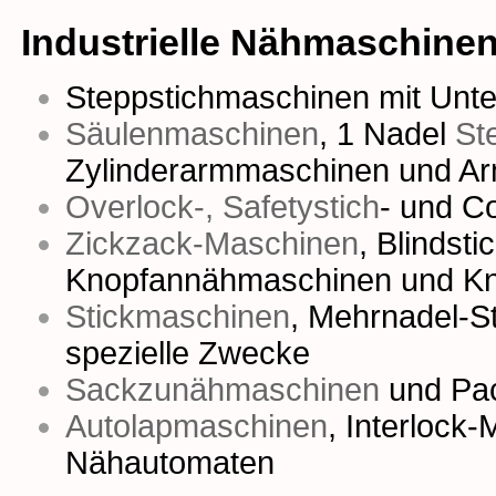
Industrielle Nähmaschine
Steppstichmaschinen mit Unter
Säulenmaschinen
,
1 Nadel
St
Zylinderarmmaschinen
und
Ar
Overlock-, Safetystich
- und
Co
Zickzack-Maschinen
,
Blindst
Knopfannähmaschinen
und
Kn
Stickmaschinen
,
Mehrnadel-S
spezielle Zwecke
Sackzunähmaschinen
und
Pa
Autolapmaschinen
,
Interlock
Nähautomaten