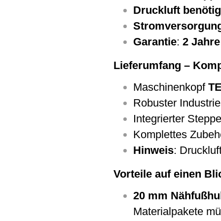
Druckluft benötig
Stromversorgun
Garantie
:
2 Jahre
Lieferumfang – Komple
Maschinenkopf
TE
Robuster Industrie
Integrierter Stepp
Komplettes Zubehö
Hinweis
: Druckluf
Vorteile auf einen B
20 mm Nähfußhub
Materialpakete mü