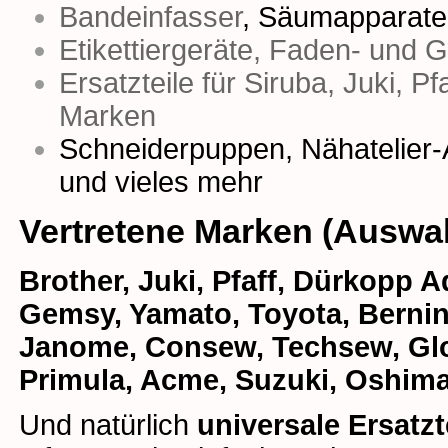
Bandeinfasser
,
Säumapparate
Etikettiergeräte, Faden- und 
Ersatzteile für Siruba, Juki, P
Marken
Schneiderpuppen
,
Nähatelier-
und vieles mehr
Vertretene Marken (Auswa
Brother, Juki, Pfaff, Dürkopp Ad
Gemsy, Yamato, Toyota, Bernina
Janome, Consew, Techsew, Glob
Primula, Acme, Suzuki, Oshima
Und natürlich
universale Ersatzt