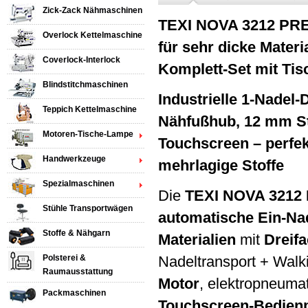
Zick-Zack Nähmaschinen
TEXI NOVA 3212 PRE
Overlock Kettelmaschine
für sehr dicke Mater
Coverlock-Interlock
Komplett-Set mit Tis
Blindstitchmaschinen
Industrielle 1-Nade
Teppich Kettelmaschine
Nähfußhub, 12 mm St
Motoren-Tische-Lampe
Touchscreen – perfek
Handwerkzeuge
mehrlagige Stoffe
Spezialmaschinen
Die
TEXI NOVA 3212
Stühle Transportwägen
automatische Ein-N
Stoffe & Nähgarn
Materialien
mit
Dreif
Polsterei &
Nadeltransport + Walk
Raumausstattung
Motor
, elektropneum
Packmaschinen
Touchscreen-Bedien