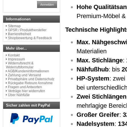
Anmelden
Hohe Qualitätsa
Premium-Möbel & 
Informationen
Sitemap
Technische Highlights
GPSR / Produkthersteller
Barrierefreiheit
Shopbewertung & Feedback
Max. Nähgeschwi
Mehr über...
Materialien
Kontakt
Max. Stichlänge
:
Impressum
Widerrufsrecht &
Widerrufsformular
Nähfußhub
: bis
2
AGB/Kundeninformationen
Zahlung und Versand
HP-System
: zwei
Privatsphäre und Datenschutz
Rückgabe Retoure Annahme
bei unterschiedlic
Fragen und Antworten
Verträge hier widerrufen
Zwei Stichlänge
Über Nähfüße
mehrlagige Bereic
Sicher zahlen mit PayPal
Großer Greifer
:
3
Nadelsystem
:
13