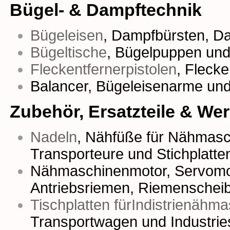
Bügel- & Dampftechnik
Bügeleisen
,
Dampfbürsten
,
Da
Bügeltische
,
Bügelpuppen
un
Fleckentfernerpistolen
,
Fleck
Balancer, Bügeleisenarme un
Zubehör, Ersatzteile & We
Nadeln
,
Nähfüße für Nähmasc
Transporteure
und
Stichplatte
Nähmaschinenmotor
,
Servomo
Antriebsriemen
,
Riemenschei
Tischplatten fürIndistrienähm
Transportwagen und Industrie