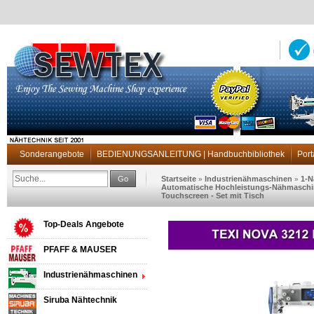
Sonderangebote
BEDIENUNGSANLEITUNG | Handbuchbibliothek
Port
Go
Startseite
Industrienähmaschinen
1-N
»
»
Automatische Hochleistungs-Nähmaschine 
Touchscreen - Set mit Tisch
Top-Deals Angebote
PFAFF & MAUSER
Industrienähmaschinen
Siruba Nähtechnik