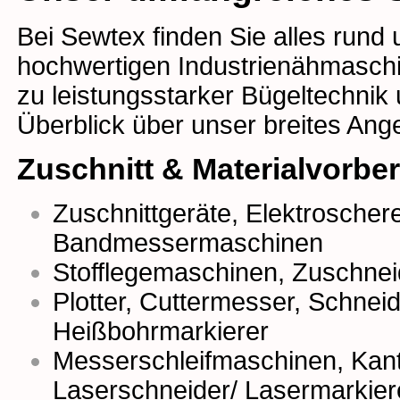
Bei Sewtex finden Sie alles rund
hochwertigen Industrienähmaschin
zu leistungsstarker Bügeltechnik
Überblick über unser breites Ang
Zuschnitt & Materialvorbe
Zuschnittgeräte
,
Elektroscher
Bandmessermaschinen
Stofflegemaschinen
,
Zuschnei
Plotter
,
Cuttermesser
,
Schneidr
Heißbohrmarkierer
Messerschleifmaschinen,
Kan
Laserschneider/ Lasermarkier