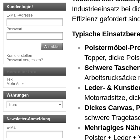
Kundenlogin!
Industrieeinsatz bei d
E-Mail-Adresse
Effizienz gefordert sind
Passwort
Typische Einsatzber
Polstermöbel-Pr
Anmelden
Konto erstellen
Topper, dicke Pol
Passwort vergessen?
Schwere Tasche
Hersteller Info
Arbeitsrucksäcke 
Texi
Mehr Artikel
Leder- & Kunstle
Währungen
Motorradsitze, di
Dickes Canvas, 
schwere Tragetas
Newsletter-Anmeldung
Mehrlagiges Näh
E-Mail
Polster + Leder + 