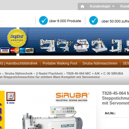
Kundenlogin
Kund
| Handbuchbibliothek
Portable Walking Foot
Siruba Nähmaschinen
SE
e
Siruba Nähtechnik
2-Nadel Flachbett
T828-45-064 M/C + A/K + C-30 SIRUBA
»
»
»
l-Steppstichmaschine für mittlere Ware Komplett mit Servomotor
T828-45-064 
Steppstichma
mit Servomot
Art.Nr.: