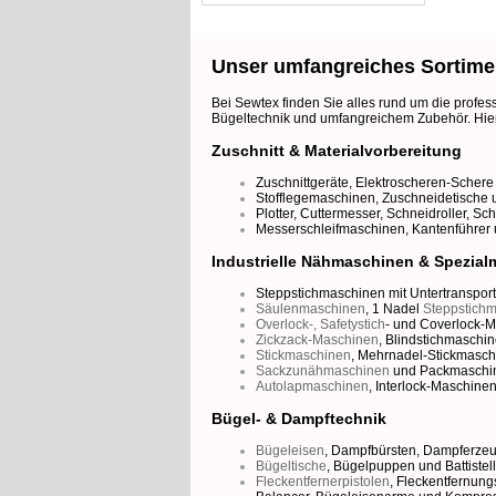
Unser umfangreiches Sortime
Bei Sewtex finden Sie alles rund um die profes
Bügeltechnik und umfangreichem Zubehör. Hier 
Zuschnitt & Materialvorbereitung
Zuschnittgeräte
,
Elektroscheren-Schere
Stofflegemaschinen
,
Zuschneidetische
Plotter
,
Cuttermesser
,
Schneidroller
,
Sch
Messerschleifmaschinen,
Kantenführer
Industrielle Nähmaschinen & Spezia
Steppstichmaschinen mit Untertransport
Säulenmaschinen
,
1 Nadel
Steppstich
Overlock-, Safetystich
- und
Coverlock-M
Zickzack-Maschinen
,
Blindstichmaschi
Stickmaschinen
,
Mehrnadel-Stickmasch
Sackzunähmaschinen
und
Packmaschi
Autolapmaschinen
,
Interlock-Maschine
Bügel- & Dampftechnik
Bügeleisen
,
Dampfbürsten
,
Dampferze
Bügeltische
,
Bügelpuppen
und
Battiste
Fleckentfernerpistolen
,
Fleckentfernun