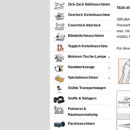
Zick-Zack Nähmaschinen
T828-45
Overlock Kettelmaschine
SIRUBA Z
Coverlock-Interlock
Presser
max. Ge
Blindstitchmaschinen
HSING S
Teppich Kettelmaschine
Für die
Motoren-Tische-Lampe
Handwerkzeuge
Spezialmaschinen
Stühle Transportwägen
Stoffe & Nähgarn
Polsterei &
Raumausstattung
Packmaschinen