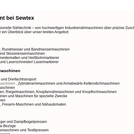
nt bei Sewtex
sionelle Nähtechnik – von hochwertigen Industrienähmaschinen über präzise Zuschni
ein Überblick über unser breites Angebot:
,
Rundmesser
und
Bandmessermaschinen
und
Stossmessermaschinen
neidematten
und
Heißbohrmarkierer
und
Laserschneider/ Lasermarkierer
lmaschinen
 und Dreifachtransport
maschinen
,
Zylinderarmmaschinen
und
Armabwärts-Kettenstichmaschinen
aschinen
nen
,
Riegelmaschinen
,
Knopfannähmaschinen
und
Knopflochmaschinen
inen
und
Maschinen für spezielle Zwecke
nen
n
,
Freiarm-Maschinen
und
Nähautomaten
uger
und
Dampfbügelpressen
lla-Bezüge
gsmaschinen
und
Textilpressen