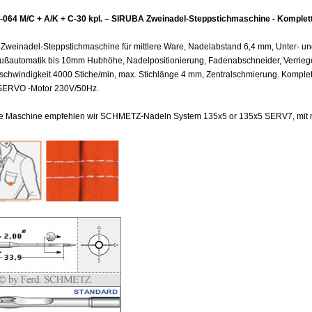
-064 M/C + A/K + C-30 kpl. – SIRUBA Zweinadel-Steppstichmaschine - Komplet
weinadel-Steppstichmaschine für mittlere Ware, Nadelabstand 6,4 mm, Unter- und
fußautomatik bis 10mm Hubhöhe, Nadelpositionierung, Fadenabschneider, Verriege
schwindigkeit 4000 Stiche/min, max. Stichlänge 4 mm, Zentralschmierung. Komple
ERVO -Motor 230V/50Hz.
se Maschine empfehlen wir SCHMETZ-Nadeln System 135x5 or 135x5 SERV7, mit n