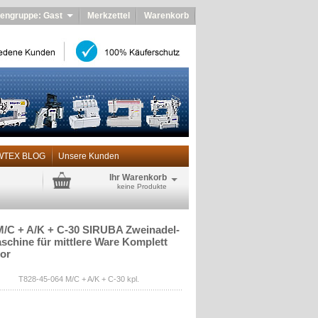
engruppe: Gast
Merkzettel
Warenkorb
WTEX BLOG
Unsere Kunden
Ihr Warenkorb
keine Produkte
M/C + A/K + C-30 SIRUBA Zweinadel-
schine für mittlere Ware Komplett
or
T828-45-064 M/C + A/K + C-30 kpl.