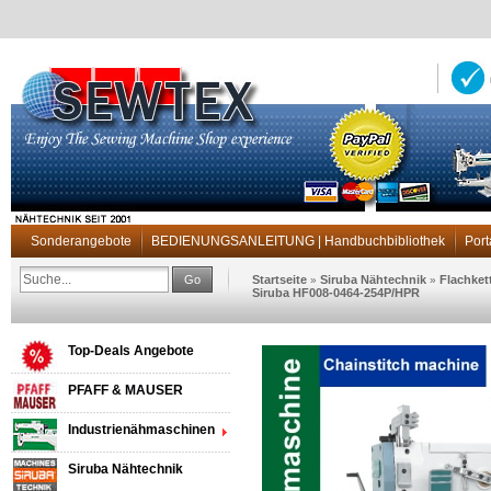
Sonderangebote
BEDIENUNGSANLEITUNG | Handbuchbibliothek
Port
Go
Startseite
Siruba Nähtechnik
Flachket
»
»
Siruba HF008-0464-254P/HPR
Top-Deals Angebote
PFAFF & MAUSER
Industrienähmaschinen
Siruba Nähtechnik