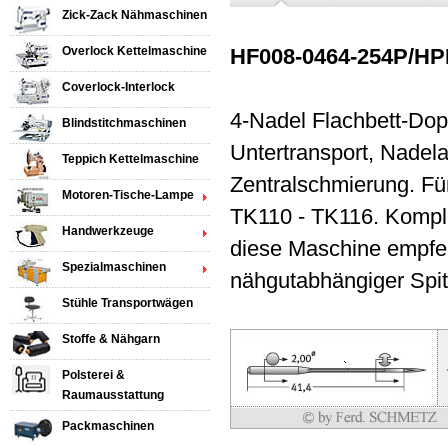
Zick-Zack Nähmaschinen
Overlock Kettelmaschine
HF008-0464-254P/HPR
Coverlock-Interlock
4-Nadel Flachbett-Do
Blindstitchmaschinen
Untertransport, Nadel
Teppich Kettelmaschine
Zentralschmierung. Fü
Motoren-Tische-Lampe
TK110 - TK116. Komple
Handwerkzeuge
diese Maschine empfe
Spezialmaschinen
nähgutabhängiger Spit
Stühle Transportwägen
Stoffe & Nähgarn
Polsterei &
Raumausstattung
Packmaschinen