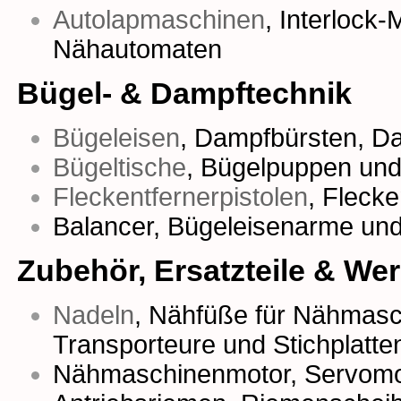
Autolapmaschinen
,
Interlock
Nähautomaten
Bügel- & Dampftechnik
Bügeleisen
,
Dampfbürsten
,
Da
Bügeltische
,
Bügelpuppen
un
Fleckentfernerpistolen
,
Fleck
Balancer, Bügeleisenarme un
Zubehör, Ersatzteile & We
Nadeln
,
Nähfüße für Nähmasc
Transporteure
und
Stichplatte
Nähmaschinenmotor
,
Servomo