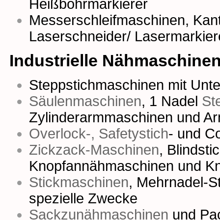
Heißbohrmarkierer
Messerschleifmaschinen,
Kan
Laserschneider/ Lasermarkier
Industrielle Nähmaschine
Steppstichmaschinen mit Unter
Säulenmaschinen
,
1 Nadel
St
Zylinderarmmaschinen
und
Ar
Overlock-, Safetystich
- und
Co
Zickzack-Maschinen
,
Blindst
Knopfannähmaschinen
und
Kn
Stickmaschinen
,
Mehrnadel-S
spezielle Zwecke
Sackzunähmaschinen
und
Pa