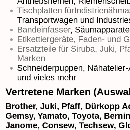
Antriebsriemen
,
Riemenschei
Tischplatten fürIndistrienähm
Transportwagen und Industrie
Bandeinfasser
,
Säumapparate
Etikettiergeräte, Faden- und 
Ersatzteile für Siruba, Juki, P
Marken
Schneiderpuppen
,
Nähatelier-
und vieles mehr
Vertretene Marken (Auswa
Brother, Juki, Pfaff, Dürkopp Ad
Gemsy, Yamato, Toyota, Bernina
Janome, Consew, Techsew, Glob