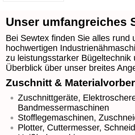
Unser umfangreiches S
Bei Sewtex finden Sie alles rund
hochwertigen Industrienähmaschin
zu leistungsstarker Bügeltechnik
Überblick über unser breites Ang
Zuschnitt & Materialvorbe
Zuschnittgeräte
,
Elektroscher
Bandmessermaschinen
Stofflegemaschinen
,
Zuschnei
Plotter
,
Cuttermesser
,
Schneidr